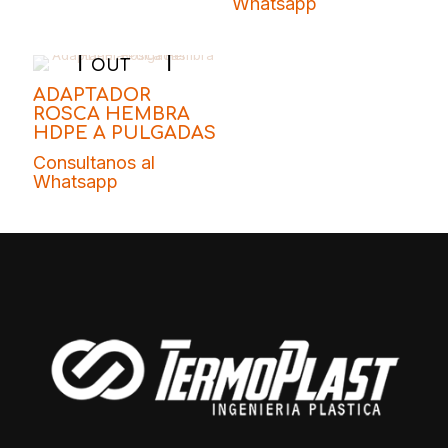
Whatsapp
SOLD
OUT
ADAPTADOR
ROSCA HEMBRA
HDPE A PULGADAS
Consultanos al
Whatsapp